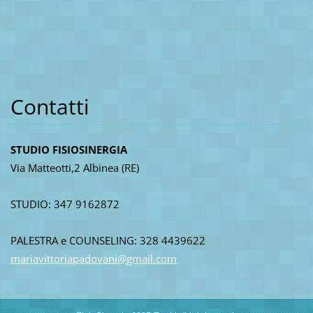
Contatti
STUDIO FISIOSINERGIA
Via Matteotti,2 Albinea (RE)
STUDIO: 347 9162872
PALESTRA e COUNSELING: 328 4439622
mariavit
toriapad
ovani@gm
ail.com