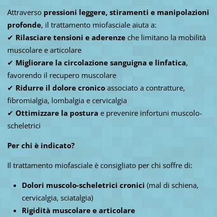
Attraverso
pressioni leggere, stiramenti e manipolazioni
profonde
, il trattamento miofasciale aiuta a:
✔
Rilasciare tensioni e aderenze
che limitano la mobilità
muscolare e articolare
✔
Migliorare la circolazione sanguigna e linfatica
,
favorendo il recupero muscolare
✔
Ridurre il dolore cronico
associato a contratture,
fibromialgia, lombalgia e cervicalgia
✔
Ottimizzare la postura
e prevenire infortuni muscolo-
scheletrici
Per chi è indicato?
Il trattamento miofasciale è consigliato per chi soffre di:
Dolori muscolo-scheletrici cronici
(mal di schiena,
cervicalgia, sciatalgia)
Rigidità muscolare e articolare