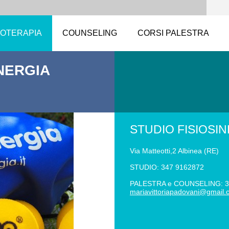
IOTERAPIA
COUNSELING
CORSI PALESTRA
INERGIA
STUDIO FISIOSI
Via Matteotti,2 Albinea (RE)
STUDIO: 347 9162872
PALESTRA e COUNSELING: 3
mariavit
toriapad
ovani@gm
ail