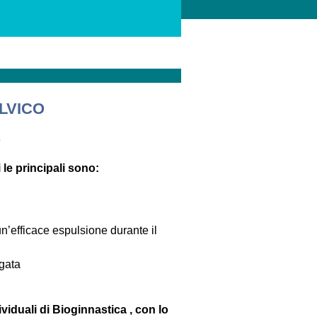
LVICO
o
 le principali sono:
un’efficace espulsione durante il
egata
viduali di Bioginnastica
, con lo